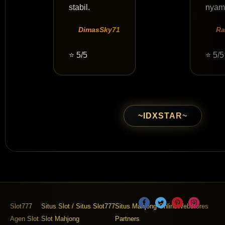
stabil.
nyam
DimasSky71
Ra
⭐ 5/5
⭐ 5/5
~IDXSTAR~
Slot777
Situs Slot
/
Situs Slot777
Situs Mahjong Online
Webstores
Agen Slot
Slot Mahjong
Partners