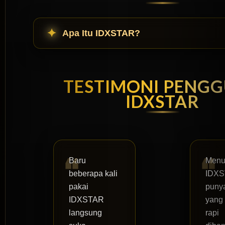
Apa Itu IDXSTAR?
TESTIMONI PENG
IDXSTAR
Baru
Menu
beberapa kali
IDX
pakai
puny
IDXSTAR
yang 
langsung
rapi